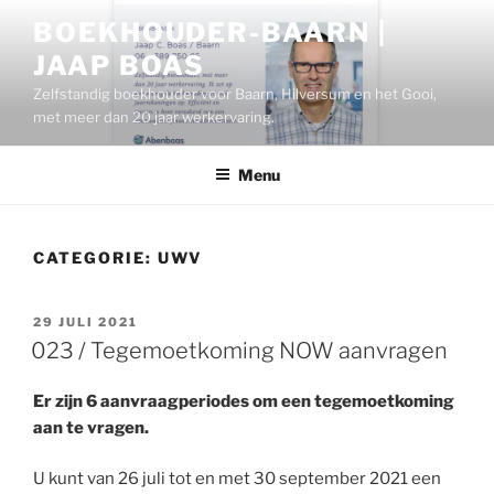
Ga
BOEKHOUDER-BAARN |
naar
JAAP BOAS
de
inhoud
Zelfstandig boekhouder voor Baarn, Hilversum en het Gooi,
met meer dan 20 jaar werkervaring.
Menu
CATEGORIE:
UWV
GEPLAATST
29 JULI 2021
OP
023 / Tegemoetkoming NOW aanvragen
Er zijn 6 aanvraagperiodes om een tegemoetkoming
aan te vragen.
U kunt van 26 juli tot en met 30 september 2021 een