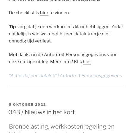
De checklist is
hier
te vinden.
Tip
: zorg dat je een werkproces klaar hebt liggen. Zodat
duidelijk is wie wat doet bij een datalek en je niet
onnodig tijd verliest.
Met dank aan de Autoriteit Persoonsgegevens voor
deze nuttige uitleg. Meer info? Klik
hier
.
“Acties bij een datalek” | Autoriteit Persoonsgegevens
GEPLAATST
5 OKTOBER 2022
OP
043 / Nieuws in het kort
Bronbelasting, werkkostenregeling en