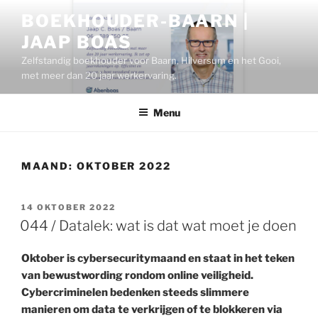
Ga
BOEKHOUDER-BAARN |
naar
JAAP BOAS
de
inhoud
Zelfstandig boekhouder voor Baarn, Hilversum en het Gooi,
met meer dan 20 jaar werkervaring.
Menu
MAAND:
OKTOBER 2022
GEPLAATST
14 OKTOBER 2022
OP
044 / Datalek: wat is dat wat moet je doen
Oktober is cybersecuritymaand en staat in het teken
van bewustwording rondom online veiligheid.
Cybercriminelen bedenken steeds slimmere
manieren om data te verkrijgen of te blokkeren via