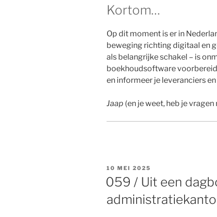
Kortom…
Op dit moment is er in Nederl
beweging richting digitaal en 
als belangrijke schakel – is on
boekhoudsoftware voorbereid 
en informeer je leveranciers e
Jaap
(en je weet, heb je vrage
GEPLAATST
10 MEI 2025
OP
059 / Uit een dagb
administratiekanto