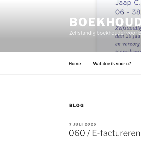
Ga
naar
BOEKHOUD
de
inhoud
Zelfstandig boekhouder voor B
Home
Wat doe ik voor u?
BLOG
GEPLAATST
7 JULI 2025
OP
060 / E-factureren