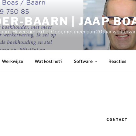
ER-BAARN | JAAP BO
aarn, Hilversum en het Gooi, met meer dan 20 jaar werkervar
Werkwijze
Wat kost het?
Software
Reacties
CONTACT