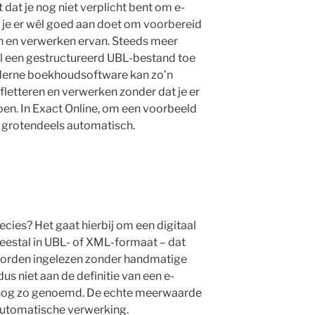
dat je nog niet verplicht bent om e-
t je er wél goed aan doet om voorbereid
en en verwerken ervan. Steeds meer
al een gestructureerd UBL-bestand toe
oderne boekhoudsoftware kan zo’n
fletteren en verwerken zonder dat je er
oen. In Exact Online, om een voorbeeld
l grotendeels automatisch.
ecies? Het gaat hierbij om een digitaal
eestal in UBL- of XML-formaat – dat
orden ingelezen zonder handmatige
s niet aan de definitie van een e-
k nog zo genoemd. De echte meerwaarde
e automatische verwerking.