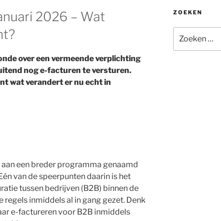
ZOEKEN
januari 2026 – Wat
ht?
Zoeken
naar:
 ronde over een vermeende verplichting
uitend nog e-facturen te versturen.
nt wat verandert er nu echt in
t aan een breder programma genaamd
. Eén van de speerpunten daarin is het
uratie tussen bedrijven (B2B) binnen de
e regels inmiddels al in gang gezet. Denk
 waar e-factureren voor B2B inmiddels