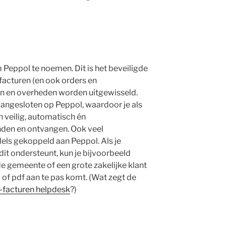
 Peppol te noemen. Dit is het beveiligde
acturen (en ook orders en
en en overheden worden uitgewisseld.
aangesloten op Peppol, waardoor je als
n veilig, automatisch én
nden en ontvangen. Ook veel
ls gekoppeld aan Peppol. Als je
dit ondersteunt, kun je bijvoorbeeld
de gemeente of een grote zakelijke klant
 of pdf aan te pas komt. (Wat zegt de
-facturen helpdesk
?)