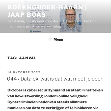
Ga
BOEKHOUDER-BAARN |
naar
JAAP BOAS
de
inhoud
Zelfstandig boekhouder voor Baarn, Hilversum en het Gooi,
met meer dan 20 jaar werkervaring.
Menu
TAG:
AANVAL
GEPLAATST
14 OKTOBER 2022
OP
044 / Datalek: wat is dat wat moet je doen
Oktober is cybersecuritymaand en staat in het teken
van bewustwording rondom online veiligheid.
Cybercriminelen bedenken steeds slimmere
manieren om data te verkrijgen of te blokkeren via