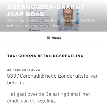
Ga
BOEKHOUDER-BAARN |
naar
JAAP BOAS
de
inhoud
Zelfstandig boekhouder voor Baarn, Hilversum en het Gooi,
met meer dan 20 jaar werkervaring.
Menu
TAG:
CORONA BETALINGSREGELING
GEPLAATST
28 FEBRUARI 2022
OP
033 / Coronatijd: het bijzonder uitstel van
betaling
Het gaat over de Belastingdienst: het
einde van de regeling.