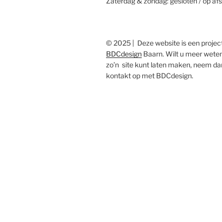
Zaterdag & zondag: gesloten / op af
© 2025 | Deze website is een projec
BDCdesign
Baarn. Wilt u meer wete
zo’n site kunt laten maken, neem da
kontakt op met BDCdesign.