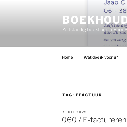
Ga
naar
BOEKHOUD
de
inhoud
Zelfstandig boekhouder voor B
Home
Wat doe ik voor u?
TAG:
EFACTUUR
GEPLAATST
7 JULI 2025
OP
060 / E-factureren