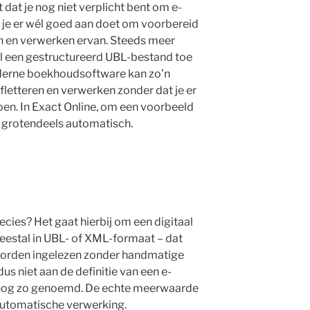
dat je nog niet verplicht bent om e-
t je er wél goed aan doet om voorbereid
en en verwerken ervan. Steeds meer
al een gestructureerd UBL-bestand toe
oderne boekhoudsoftware kan zo’n
fletteren en verwerken zonder dat je er
oen. In Exact Online, om een voorbeeld
l grotendeels automatisch.
ecies? Het gaat hierbij om een digitaal
eestal in UBL- of XML-formaat – dat
orden ingelezen zonder handmatige
s niet aan de definitie van een e-
k nog zo genoemd. De echte meerwaarde
e automatische verwerking.