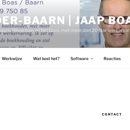
ER-BAARN | JAAP BO
aarn, Hilversum en het Gooi, met meer dan 20 jaar werkervar
Werkwijze
Wat kost het?
Software
Reacties
CONTACT