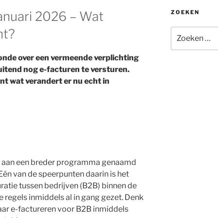
ZOEKEN
januari 2026 – Wat
ht?
Zoeken
naar:
 ronde over een vermeende verplichting
uitend nog e-facturen te versturen.
nt wat verandert er nu echt in
t aan een breder programma genaamd
. Eén van de speerpunten daarin is het
uratie tussen bedrijven (B2B) binnen de
e regels inmiddels al in gang gezet. Denk
 waar e-factureren voor B2B inmiddels