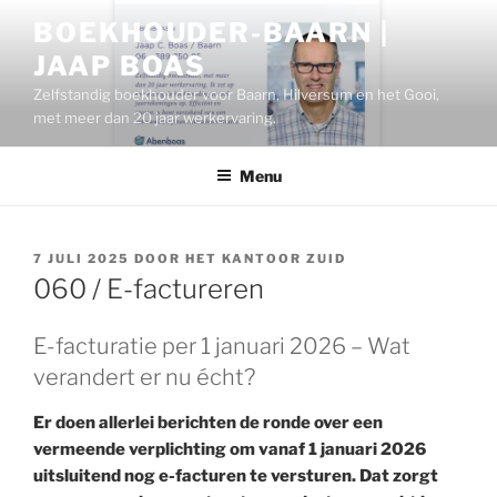
Ga
BOEKHOUDER-BAARN |
naar
JAAP BOAS
de
inhoud
Zelfstandig boekhouder voor Baarn, Hilversum en het Gooi,
met meer dan 20 jaar werkervaring.
Menu
GEPLAATST
7 JULI 2025
DOOR
HET KANTOOR ZUID
OP
060 / E-factureren
E-facturatie per 1 januari 2026 – Wat
verandert er nu écht?
Er doen allerlei berichten de ronde over een
vermeende verplichting om vanaf 1 januari 2026
uitsluitend nog e-facturen te versturen. Dat zorgt