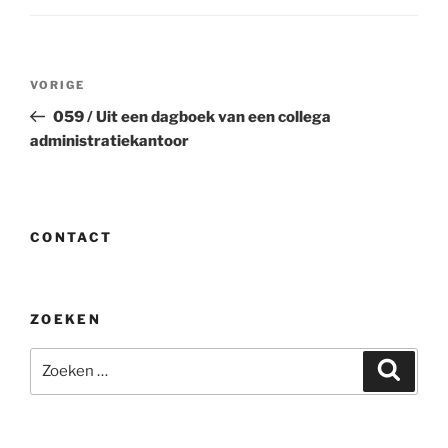
Bericht
Vorig
VORIGE
navigatie
bericht
059 / Uit een dagboek van een collega
administratiekantoor
CONTACT
ZOEKEN
Zoeken
Zoeke
naar: