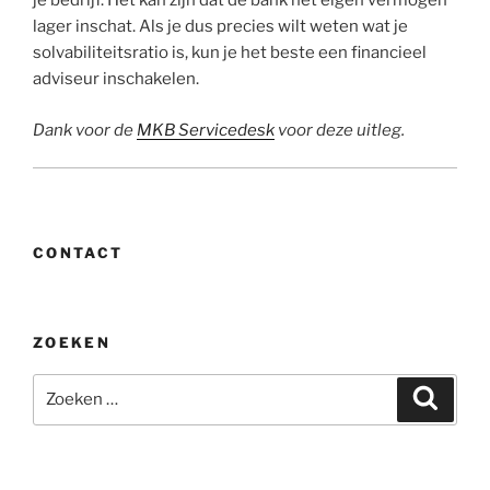
je bedrijf. Het kan zijn dat de bank het eigen vermogen
lager inschat. Als je dus precies wilt weten wat je
solvabiliteitsratio is, kun je het beste een financieel
adviseur inschakelen.
Dank voor de
MKB Servicedesk
voor deze uitleg.
CONTACT
ZOEKEN
Zoeken
Zoeke
naar: