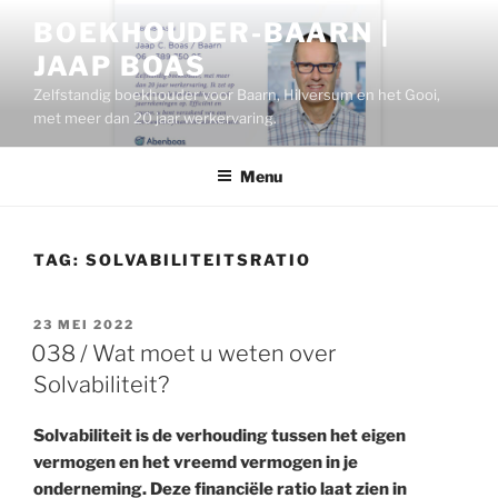
Ga
BOEKHOUDER-BAARN |
naar
JAAP BOAS
de
inhoud
Zelfstandig boekhouder voor Baarn, Hilversum en het Gooi,
met meer dan 20 jaar werkervaring.
Menu
TAG:
SOLVABILITEITSRATIO
GEPLAATST
23 MEI 2022
OP
038 / Wat moet u weten over
Solvabiliteit?
Solvabiliteit is de verhouding tussen het eigen
vermogen en het vreemd vermogen in je
onderneming. Deze financiële ratio laat zien in