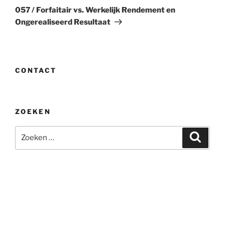
bericht
057 / Forfaitair vs. Werkelijk Rendement en
Ongerealiseerd Resultaat
CONTACT
ZOEKEN
Zoeken
Zoeke
naar: