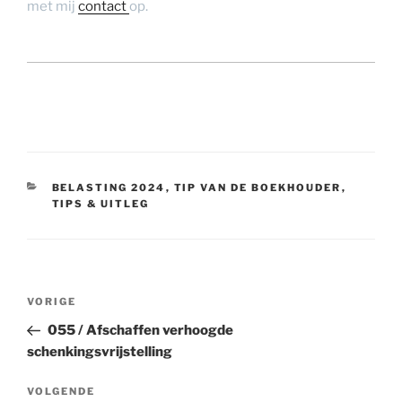
met mij
contact
op.
CATEGORIEËN
BELASTING 2024
,
TIP VAN DE BOEKHOUDER
,
TIPS & UITLEG
Bericht
Vorig
VORIGE
navigatie
bericht
055 / Afschaffen verhoogde
schenkingsvrijstelling
Volgend
VOLGENDE