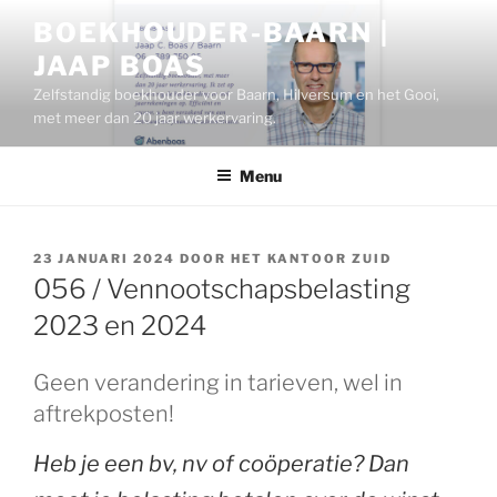
Ga
BOEKHOUDER-BAARN |
naar
JAAP BOAS
de
inhoud
Zelfstandig boekhouder voor Baarn, Hilversum en het Gooi,
met meer dan 20 jaar werkervaring.
Menu
GEPLAATST
23 JANUARI 2024
DOOR
HET KANTOOR ZUID
OP
056 / Vennootschapsbelasting
2023 en 2024
Geen verandering in tarieven, wel in
aftrekposten!
Heb je een bv, nv of coöperatie? Dan